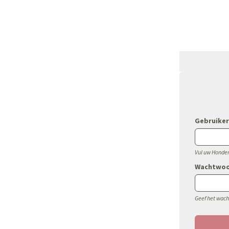
Overslaan en naar de inhoud gaan
Gebruike
Vul uw Honde
Wachtwo
Geef het wach