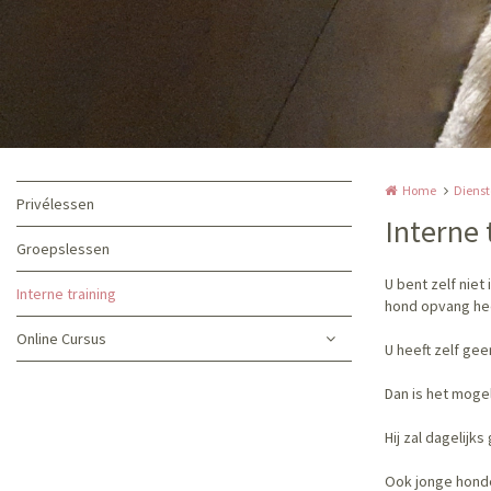
Home
Diens
Privélessen
Interne 
Groepslessen
U bent zelf nie
Interne training
hond opvang hee
Online Cursus
U heeft zelf gee
Dan is het mogel
Hij zal dagelijk
Ook jonge hond