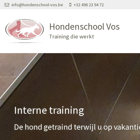
Overslaan en naar de inhoud gaan
info@hondenschool-vos.be
+32 496 23 94 72
Hondenschool Vos
Training die werkt
Interne training
De hond getraind terwijl u op vakanti