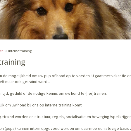
ten
Interne training
training
t in de mogelijkheid om uw pup of hond op te voeden. U gaat met vakantie e
ft maar ook getraind wordt.
n tijd, geduld of de nodige kennis om uw hond te (her)trainen.
ijk om uw hond bij ons op interne training komt.
s getraind worden en structuur, regels, socialisatie en beweging/spel krijgen
en (pups) kunnen intern opgevoed worden om daarmee een stevige basis 