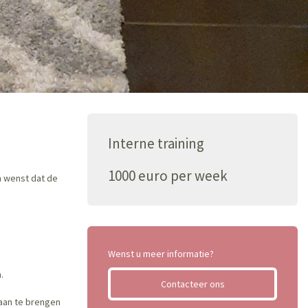
Interne training
1000 euro per week
n wenst dat de
Wenst u meer informatie?
.
Contacteer ons
aan te brengen