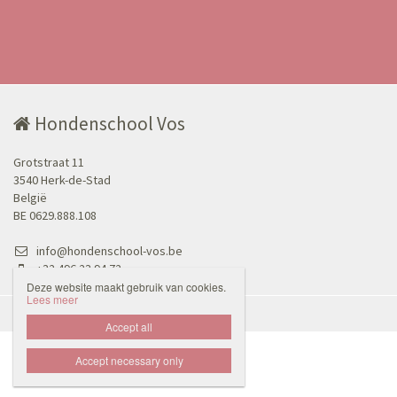
Hondenschool Vos
Grotstraat 11
3540 Herk-de-Stad
België
BE 0629.888.108
info@hondenschool-vos.be
+32 496 23 94 72
Deze website maakt gebruik van cookies.
Lees meer
Disclaimer
Privacybeleid

Accept all
Accept necessary only