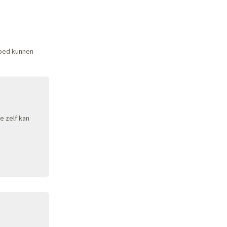
goed kunnen
e zelf kan