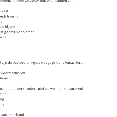
ebben, hebben we zeker ook onze handen vol:
 24 u
heidstraining
ren
een blijven
st gedrag voorkomen
ning
zijn de basisoefeningen, wat ga je hier allemaal leren:
swoord aanleren
leren
ndo (dit werkt anders niet als we het niet aanleren)
elen
ing
ing
 aan de leiband