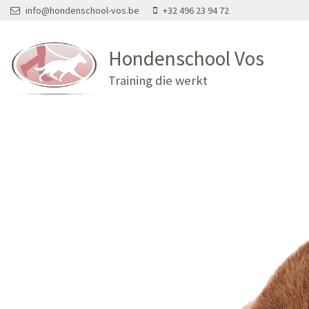
Overslaan en naar de inhoud gaan
info@hondenschool-vos.be
+32 496 23 94 72
Hondenschool Vos
Training die werkt