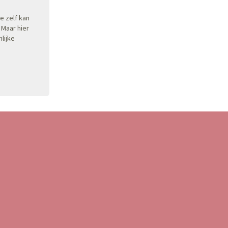
e zelf kan
 Maar hier
lijke