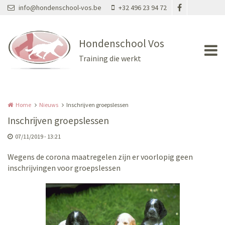
Overslaan en naar de inhoud gaan
info@hondenschool-vos.be
+32 496 23 94 72
Hondenschool Vos
Training die werkt
Home
Nieuws
Inschrijven groepslessen
Inschrijven groepslessen
07/11/2019 - 13:21
Wegens de corona maatregelen zijn er voorlopig geen
inschrijvingen voor groepslessen