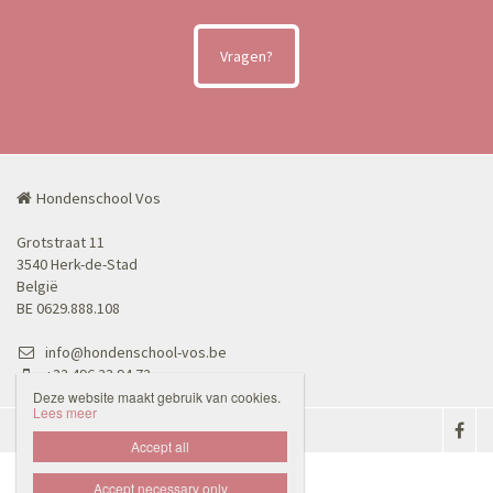
Vragen?
Hondenschool Vos
Grotstraat 11
3540 Herk-de-Stad
België
BE 0629.888.108
info@hondenschool-vos.be
+32 496 23 94 72
Deze website maakt gebruik van cookies.
Lees meer
Disclaimer
Privacybeleid

Accept all
Accept necessary only