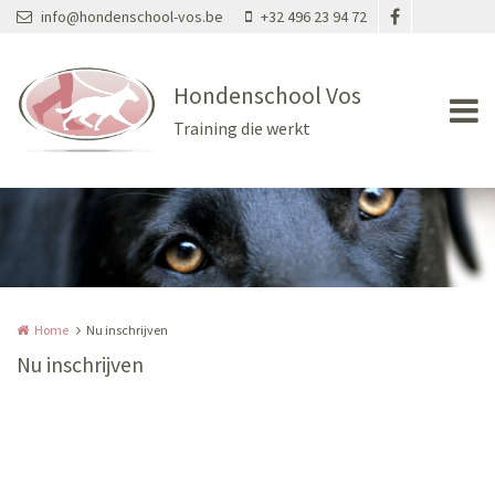
Overslaan en naar de inhoud gaan
info@hondenschool-vos.be
+32 496 23 94 72
Hondenschool Vos
Training die werkt
Home
Nu inschrijven
Nu inschrijven